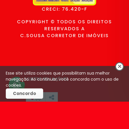
CRECI: 76.420-F
COPYRIGHT © TODOS OS DIREITOS
RESERVADOS A
C.SOUSA CORRETOR DE IMÓVEIS
Esse site utiliza cookies que possibilitam sua melhor
ENCONTRE SEU IMÓVEL
navegação. Ao continuar, você concorda com o uso de
1
cookies.
Concordo
Venda (28)
(
0
)
Aluguel (2)
CONTATO