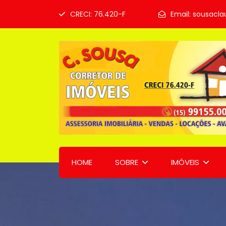
CRECI: 76.420-F
Email:
sousacla
HOME
SOBRE
IMÓVEIS