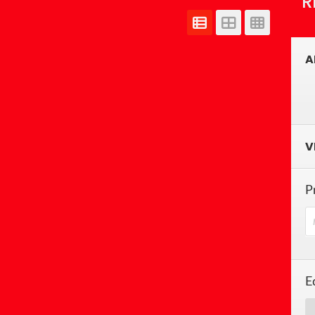
R
A
V
P
E