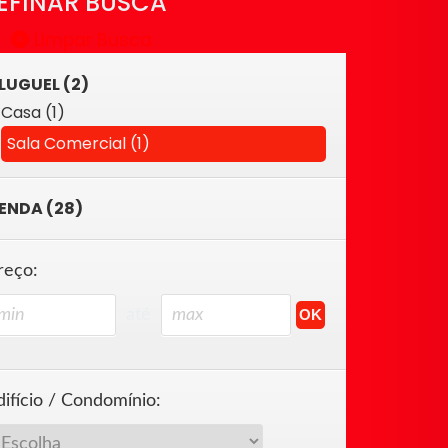
EFINAR BUSCA
Limpar Busca
LUGUEL (2)
Casa (1)
Sala Comercial (1)
ENDA (28)
reço:
até
difício / Condomínio: