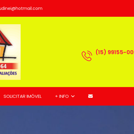
udinei@hotmail.com
(15) 99155-0
SOLICITAR IMÓVEL
+ INFO