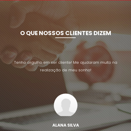
O QUE NOSSOS CLIENTES DIZEM
uito na
Tenho orgulho em ser cliente! Me ajudaram muito na
Tenho 
realização de meu sonho!
ALANA SILVA