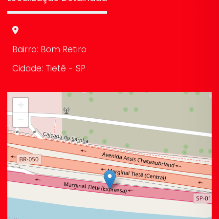
Bairro: Bom Retiro
Cidade: Tietê - SP
Leaflet
|
©
OpenStreetMap
+
−